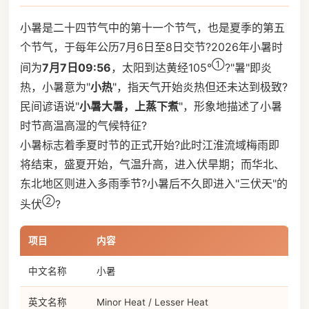
小暑是二十四节气中的第十一个节气，也是夏季的第五
个节气，于每年公历7月6日至8日交节?2026年小暑时
①
间为
7月7日09:56
，太阳到达黄经105°
?"暑"即炎
热，小暑意为"
小热
"，指天气开始炎热但还未达到极致?
民间谚语说"
小暑大暑，上蒸下煮
"，形象地描述了小暑
时节高温高湿的气候特征?
小暑标志着季夏时节的正式开始?此时江淮流域梅雨即
将结束，盛夏开始，气温升高，进入伏旱期；而华北、
东北地区则进入多雨季节?小暑后不久即进入"三伏天"的
②
头伏
?
项目
内容
中文名称
小暑
英文名称
Minor Heat / Lesser Heat