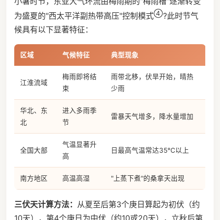
小暑时节，东亚大气环流由梅雨期的"梅雨槽"逐渐转变
④
为盛夏的"西太平洋副热带高压"控制模式
?此时节气
候具有以下显著特征：
区域
气候特征
典型现象
梅雨即将结
雨带北移，伏旱开始，晴热
江淮流域
束
少雨
华北、东
进入多雨季
雷暴天气增多，降水量增加
北
节
气温显著升
全国大部
日最高气温常达35℃以上
高
南方地区
高温高湿
"上蒸下煮"的桑拿天出现
三伏天计算方法：
从夏至后第3个庚日算起为初伏（约
10天），第4个庚日为中伏（约10或20天），立秋后第