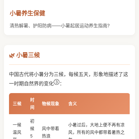
小暑养生保健
清热解暑、护阳防病——小暑起居运动养生指南?
🌿 小暑三候
中国古代将小暑分为三候，每候五天，形象地描述了这
③
一时期自然界的变化
：
时
三候
物候现象
含义
间
初
一候
小暑过后，大地上便不再有凉
候
风中带着
温风
风，所有的风中都带着暑热之
5
热浪