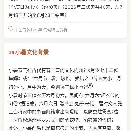
1个庚日为末伏（约10天）?2026年三伏天共40天，从7
月15日开始至8月23日结束?
④
中国气象局小暑气候特征分析
📜 小暑文化背景
小暑节气在古代有着丰富的文化内涵?《月令七十二候
集解》载："六月节...暑，热也，就热之中分为大小，月
⑤
初为小，月中为大，今则热气犹小也?"
小暑时节正值农历六月初六，民间有"六月六"晒衣节的
习俗?据记载，六月六日"曝书会"始于宋代，届时文人雅
士会将家中的书画典籍拿出来曝晒，以防虫蛀霉变?这
一习俗也逐渐演变为民间的晒衣物、晒被褥的传统?
此外，小暑前后也是荷花盛开的季节，古人有赏荷、采