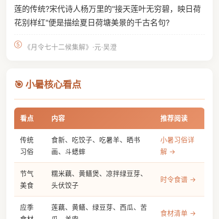
莲的传统?宋代诗人杨万里的"接天莲叶无穷碧，映日荷
花别样红"便是描绘夏日荷塘美景的千古名句?
⑤
《月令七十二候集解》·元·吴澄
🎯 小暑核心看点
看点
内容
推荐阅读
传统
食新、吃饺子、吃暑羊、晒书
小暑习俗详
习俗
画、斗蟋蟀
解 →
节气
糯米藕、黄鳝煲、凉拌绿豆芽、
时令食谱 →
美食
头伏饺子
应季
莲藕、黄鳝、绿豆芽、西瓜、苦
食材清单 →
食材
瓜、羊肉