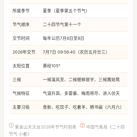
所属季节
夏季（夏季第五个节气）
节气顺序
二十四节气第十一个
交节时间
每年公历7月6日至8日
2026年交节
7月7日 09:56:40（农历五月廿三）
太阳位置
黄经105°
三候
一候温风至、二候蟋蟀居宇、三候鹰始鸷
气候特征
气温升高、多雷暴、梅雨将尽、进入伏天
主要习俗
食新、吃饺子、吃暑羊、晒书画（六月六）
①
②
紫金山天文台2026年节气时刻表
中国气象局《二十四
节气·小暑》