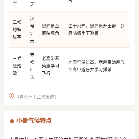
至
气
天
次
二候
候
蟋蟀移至
由于炎热，蟋蟀离开田野，到
蟋蟀
5
庭院墙角
庭院墙角下避暑
居宇
天
末
三候
老鹰带着
候
地面气温过高，老鹰带幼鹰飞
鹰始
幼鹰学习
5
至高空避暑并学习搏杀
鸷
飞行
天
③
《月令七十二候集解》
🔥 小暑气候特点