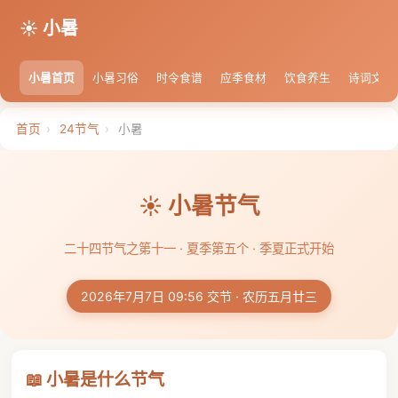
☀️ 小暑
小暑首页
小暑习俗
时令食谱
应季食材
饮食养生
诗词文化
首页
›
24节气
›
小暑
☀️ 小暑节气
二十四节气之第十一 · 夏季第五个 · 季夏正式开始
2026年7月7日 09:56 交节 · 农历五月廿三
📖 小暑是什么节气