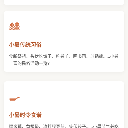
🎎
小暑传统习俗
食新祭祖、头伏吃饺子、吃暑羊、晒书画、斗蟋蟀……小暑
丰富的民俗活动一览?
🍳
小暑时令食谱
糯米藕、黄鳝煲、凉拌绿豆芽、头伏饺子……小暑节气必吃