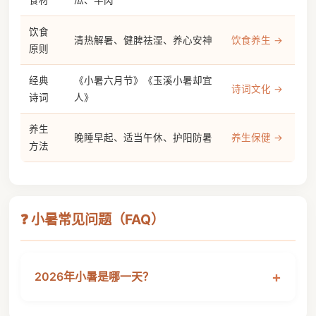
饮食
清热解暑、健脾祛湿、养心安神
饮食养生 →
原则
经典
《小暑六月节》《玉溪小暑却宜
诗词文化 →
诗词
人》
养生
晚睡早起、适当午休、护阳防暑
养生保健 →
方法
❓ 小暑常见问题（FAQ）
2026年小暑是哪一天？