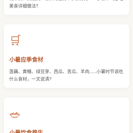
美食详细做法?
🛒
小暑应季食材
莲藕、黄鳝、绿豆芽、西瓜、苦瓜、羊肉……小暑时节该吃
什么食材，一文说清?
🥗
小暑饮食养生