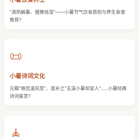
"清热解暑、健脾祛湿"——小暑节气饮食原则与养生食谱
推荐?
📜
小暑诗词文化
元稹"倏忽温风至"、晁补之"玉溪小暑却宜人"……小暑经典
诗词鉴赏?
🧘