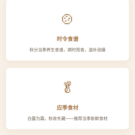
🍲
时令食谱
秋分当季养生食谱，顺时而食，滋补润燥
🥬
应季食材
白露为霜，秋收冬藏——推荐当季新鲜食材