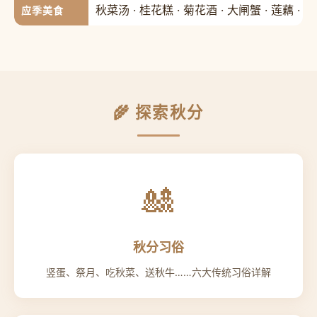
秋菜汤 · 桂花糕 · 菊花酒 · 大闸蟹 · 莲藕 · 
应季美食
🌾 探索秋分
🎎
秋分习俗
竖蛋、祭月、吃秋菜、送秋牛……六大传统习俗详解