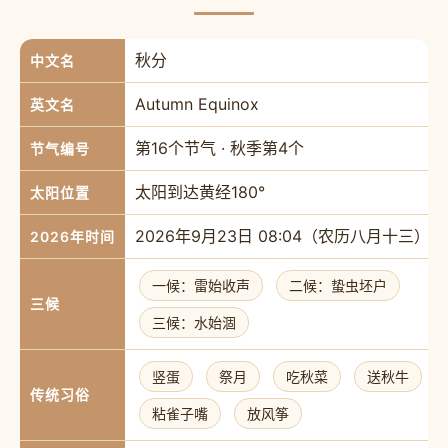
秋分
中文名
Autumn Equinox
英文名
第16个节气 · 秋季第4个
节气编号
太阳到达黄经180°
太阳位置
2026年9月23日 08:04（农历八月十三）
2026年时间
一候：雷始收声
二候：蛰虫坯户
三候
三候：水始涸
竖蛋
祭月
吃秋菜
送秋牛
传统习俗
粘雀子嘴
放风筝