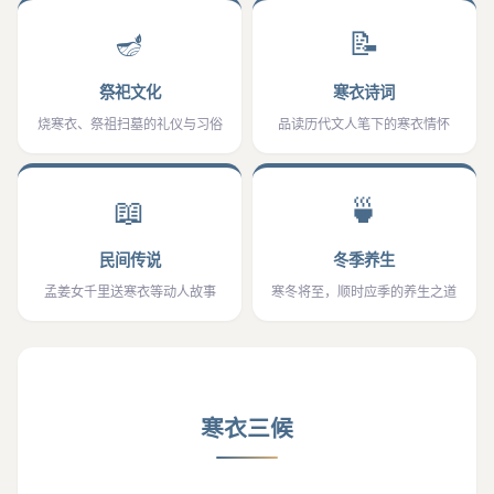
🪔
📝
祭祀文化
寒衣诗词
烧寒衣、祭祖扫墓的礼仪与习俗
品读历代文人笔下的寒衣情怀
📖
🍵
民间传说
冬季养生
孟姜女千里送寒衣等动人故事
寒冬将至，顺时应季的养生之道
寒衣三候