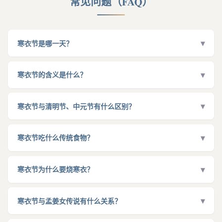
常见问题（FAQ）
▾
寒衣节是哪一天？
寒衣节在每年农历十月初一?2026年的寒衣节对应公历
2026年11
月9日（星期一）
?由于农历与公历的差异，每年对应的公历日期
▾
寒衣节的含义是什么？
会有所浮动，通常在公历11月上旬至中旬之间?
寒衣节寓意"送寒衣"，意为天气转寒，生者为逝去的亲人添置御寒
衣物的祭祀节日?"寒衣"指御寒的衣物，人们通过烧纸衣的方式表
▾
寒衣节与清明节、中元节有什么区别？
达对先人的怀念与孝心?这个节日体现了中华民族
慎终追远、孝亲
三大鬼节各有侧重：
清明节
（公历4月5日左右）以扫墓祭祖、踏
报恩
的传统美德，也提醒人们寒冬将至、注意保暖?
青郊游为主，重在春祭；
中元节
（农历七月十五）是道教中元地官
▾
寒衣节吃什么传统食物？
赦罪之日，民间有祭祀孤魂野鬼、放河灯的习俗，侧重普度众生；
寒衣节的传统美食因地而异，常见的有6种：
饺子
（北方，形似耳
寒衣节
（农历十月初一）则专门以"送寒衣"为主题，为亡故亲人送
朵寓意保暖）；
面条
（全国，象征长寿牵挂）；
红豆饭
（江南，驱
▾
去御寒衣物，侧重冬祭与孝亲?三者构成了
春祭→秋祭→冬祭
的完
寒衣节为什么要烧寒衣？
寒补气）；
糍粑
（南方，象征团圆）；
豆腐
（全国，寓意清白做
整岁时祭祀体系?
"烧寒衣"源于古人"
事死如事生
"的观念——认为逝者在另一个世界
人）；
馄饨/抄手
（川渝江浙，温暖驱寒）?此外还有芝麻饼、羊肉
也需要御寒衣物?人们在十月初一用五色纸剪成衣服鞋帽的形状焚
▾
汤等地方特色食物?
寒衣节与孟姜女传说有什么关系？
烧，寓意送给了先人?此习俗在宋代已有明确文献记载，孟元老
"孟姜女千里送寒衣"是寒衣节最著名的民间传说?相传秦朝女子孟
《东京梦华录》记载："十月朔……士庶皆出城飨坟……纸衣成套，