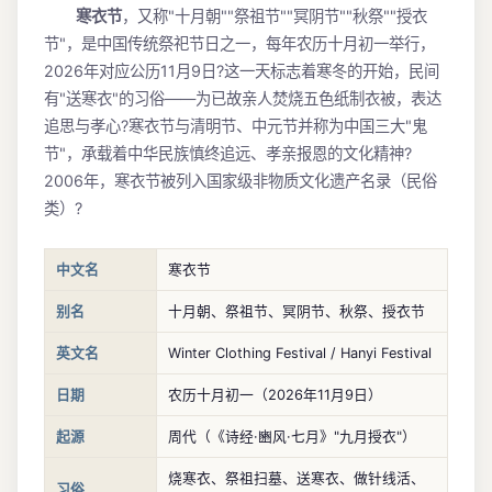
寒衣节
，又称"十月朝""祭祖节""冥阴节""秋祭""授衣
节"，是中国传统祭祀节日之一，每年农历十月初一举行，
2026年对应公历11月9日?这一天标志着寒冬的开始，民间
有"送寒衣"的习俗——为已故亲人焚烧五色纸制衣被，表达
追思与孝心?寒衣节与清明节、中元节并称为中国三大"鬼
节"，承载着中华民族慎终追远、孝亲报恩的文化精神?
2006年，寒衣节被列入国家级非物质文化遗产名录（民俗
类）?
中文名
寒衣节
别名
十月朝、祭祖节、冥阴节、秋祭、授衣节
英文名
Winter Clothing Festival / Hanyi Festival
日期
农历十月初一（2026年11月9日）
起源
周代（《诗经·豳风·七月》"九月授衣"）
烧寒衣、祭祖扫墓、送寒衣、做针线活、
习俗