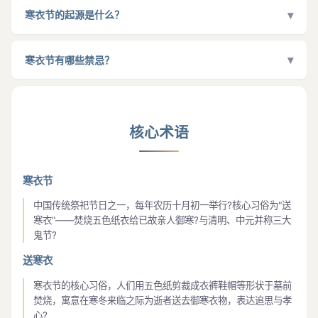
姜女的丈夫范喜良被征调修筑长城，孟姜女在十月初一历尽艰辛将
▾
焚化送寒?"明清时期此风更盛，至今在华北、华中等地仍保留?
寒衣节的起源是什么？
亲手缝制的寒衣送到长城脚下，却得知丈夫已被累死埋在长城之
寒衣节起源于
周代
，《诗经·豳风·七月》记载"七月流火，九月授
下?孟姜女悲痛欲绝，放声痛哭，长城为之崩塌八百余里?这一传
衣"，周天子在九月赐冬衣予百官将士?至
宋代
，十月初一定型为祭
▾
说将"送寒衣"的习俗与
忠贞爱情、反抗暴政
的主题相结合，成为寒
寒衣节有哪些禁忌？
祀节日，孟元老《东京梦华录》记载了焚纸衣祭祖的习俗?
明清
时
衣节最具感染力的文化符号?2006年被列入第一批国家级非物质文
寒衣节作为传统祭祀节日，民间流传以下禁忌：①
不宜嫁娶
——
期达到鼎盛，与清明、中元并称三大鬼节?2006年寒衣节被列入国
化遗产名录?
祭祀之日不宜举办喜事；②
忌晚归
——传统认为夜晚阴气较重；
家级非物质文化遗产名录?核心典籍包括《诗经·七月》《东京梦华
③
忌在路口随意焚烧
——应在指定区域或墓地焚化；④
忌说不敬
录》《帝京景物略》?
核心术语
之语
——保持肃穆庄重；⑤
忌穿鲜艳服装
——宜穿素色衣物以示
尊重；⑥
忌嬉笑打闹
——祭祀场合应保持敬意；⑦
忌踩踏灰烬
——视为不敬；⑧
忌将供品带回家
——应在墓地恭敬处理?
寒衣节
中国传统祭祀节日之一，每年农历十月初一举行?核心习俗为"送
寒衣"——焚烧五色纸衣给已故亲人御寒?与清明、中元并称三大
鬼节?
送寒衣
寒衣节的核心习俗，人们用五色纸剪裁成衣裤鞋帽等形状于墓前
焚烧，寓意在寒冬来临之际为逝者送去御寒衣物，表达追思与孝
心?