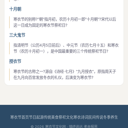
十月朝
寒衣节的别称?"朝"指月初，农历十月初一即"十月朝"?宋代以后
这一日成为固定的寒衣节祭祀日?
三大鬼节
指清明节（公历4月5日前后）、中元节（农历七月十五）和寒衣
节（农历十月初一），是中国最重要的三个传统祭祀节日?
授衣节
寒衣节的古称之一?源自《诗经·七月》"九月授衣"，原指周天子
在九月向百官发放冬衣的礼仪，后演变为寒衣节?
寒衣节首页
节日起源
传统美食
祭祀文化
寒衣诗词
民间传说
冬季养生
© 2026 寒衣节文化网 · 慎终追远 孝亲报恩