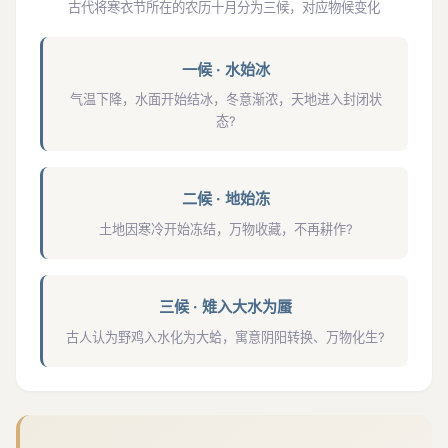
古代将寒衣节所在的农历十月分为三候，对应物候变化
一候 · 水始冰
气温下降，水面开始结冰，冬意渐浓，天地进入封闭状
态?
二候 · 地始冻
土地因寒冷开始冻结，万物收藏，不再耕作?
三候 · 雉入大水为蜃
古人认为野鸡入水化为大蛤，寓意阴阳转换、万物化生?