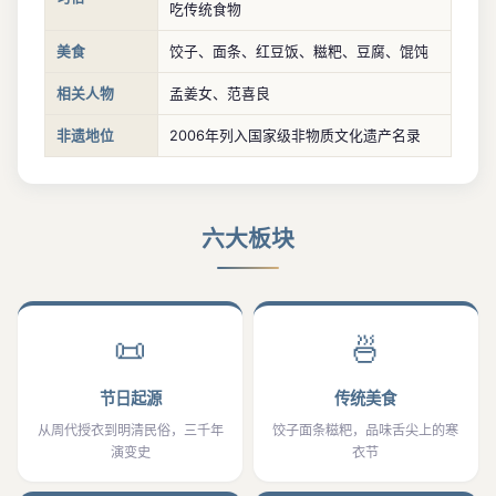
吃传统食物
美食
饺子、面条、红豆饭、糍粑、豆腐、馄饨
相关人物
孟姜女、范喜良
非遗地位
2006年列入国家级非物质文化遗产名录
六大板块
📜
🍜
节日起源
传统美食
从周代授衣到明清民俗，三千年
饺子面条糍粑，品味舌尖上的寒
演变史
衣节