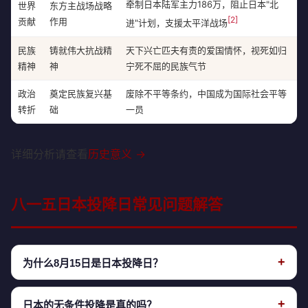
牵制日本陆军主力186万，阻止日本"北
世界
东方主战场战略
[2]
贡献
作用
进"计划，支援太平洋战场
民族
铸就伟大抗战精
天下兴亡匹夫有责的爱国情怀，视死如归
精神
神
宁死不屈的民族气节
政治
奠定民族复兴基
废除不平等条约，中国成为国际社会平等
转折
础
一员
详细分析请查看
历史意义 →
八一五日本投降日常见问题解答
+
为什么8月15日是日本投降日？
1945年8月15日正午，日本天皇裕仁通过广播向全日本宣读
+
日本的无条件投降是真的吗？
《终战诏书》，宣布接受《波茨坦公告》实行无条件投降。