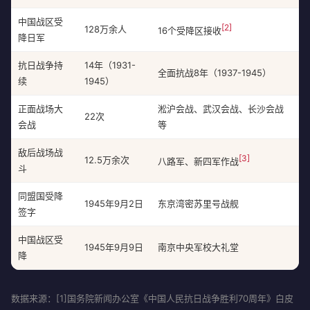
中国战区受
[2]
128万余人
16个受降区接收
降日军
抗日战争持
14年（1931-
全面抗战8年（1937-1945）
续
1945）
正面战场大
淞沪会战、武汉会战、长沙会战
22次
会战
等
敌后战场战
[3]
12.5万余次
八路军、新四军作战
斗
同盟国受降
1945年9月2日
东京湾密苏里号战舰
签字
中国战区受
1945年9月9日
南京中央军校大礼堂
降
数据来源：[1]国务院新闻办公室《中国人民抗日战争胜利70周年》白皮