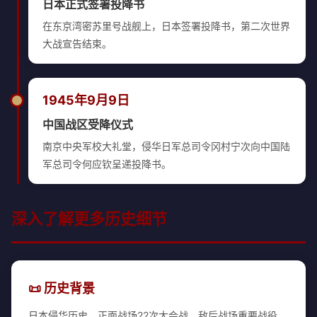
日本正式签署投降书
在东京湾密苏里号战舰上，日本签署投降书，第二次世界
大战宣告结束。
1945年9月9日
中国战区受降仪式
南京中央军校大礼堂，侵华日军总司令冈村宁次向中国陆
军总司令何应钦呈递投降书。
深入了解更多历史细节
📜 历史背景
日本侵华历史、正面战场22次大会战、敌后战场重要战役、