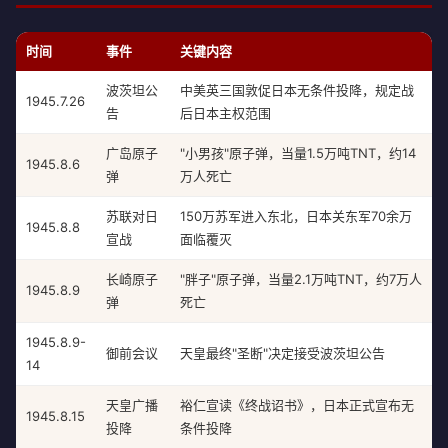
时间
事件
关键内容
波茨坦公
中美英三国敦促日本无条件投降，规定战
1945.7.26
告
后日本主权范围
广岛原子
"小男孩"原子弹，当量1.5万吨TNT，约14
1945.8.6
弹
万人死亡
苏联对日
150万苏军进入东北，日本关东军70余万
1945.8.8
宣战
面临覆灭
长崎原子
"胖子"原子弹，当量2.1万吨TNT，约7万人
1945.8.9
弹
死亡
1945.8.9-
御前会议
天皇最终"圣断"决定接受波茨坦公告
14
天皇广播
裕仁宣读《终战诏书》，日本正式宣布无
1945.8.15
投降
条件投降