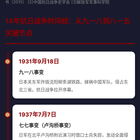
书（2015） [2]中国抗日战争史学会 [3]解放军军事科学院
14年抗日战争时间线：从九一八到八一五
关键节点
1931年9月18日
九一八事变
日本关东军炸毁沈阳柳条湖铁路，嫁祸中国军队，侵占东
北三省。抗日战争拉开序幕。
1937年7月7日
七七事变（卢沟桥事变）
日军在北平卢沟桥附近演习时借口士兵失踪，发动全面侵