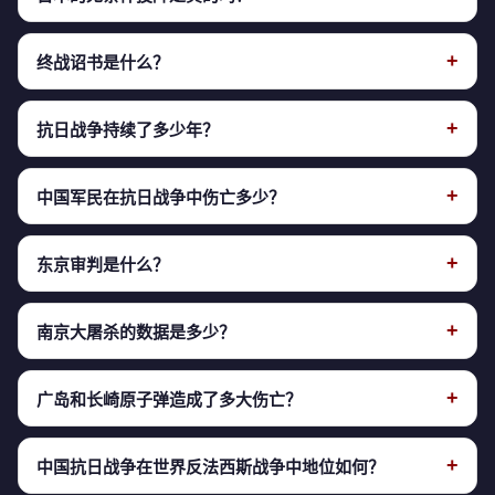
虽然正式签署投降书是在9月2日，但8月15日是日本公开宣
是的。1945年7月26日中美英三国发布《波茨坦公告》，要
布投降的日子，因此被定为日本无条件投降日。中国抗日战
+
终战诏书是什么？
求日本无条件投降。日本最初拒绝，在广岛（8月6日）和长
争胜利纪念日定为9月3日（9月2日签署投降书，9月3日生
崎（8月9日）遭受原子弹轰炸以及苏联对日宣战（8月8日）
《终战诏书》是日本昭和天皇裕仁于1945年8月14日签署、
效）。
后，最终于8月14日决定接受公告，8月15日正式宣布。唯一
+
抗日战争持续了多少年？
8月15日通过广播向全日本国民宣读的诏书。诏书中宣布日
条件是保留天皇制，但这属于战后政策安排，不影响投降性
本接受《波茨坦公告》条款，向同盟国无条件投降。这是日
中国抗日战争从1931年九一八事变算起共14年，从1937年
质。投降书明确写明"日本帝国……向同盟国无条件投降"。
本国民首次听到天皇的声音，史称"玉音放送"。值得注意的
+
中国军民在抗日战争中伤亡多少？
七七事变全面抗战爆发算起共8年。中国战场是第二次世界大
是，诏书全文未出现"投降"一词，而以"终战"表述。完整文本
战中持续时间最长、牺牲最大的东方主战场。详细时间线请
根据国务院新闻办公室2015年公布的《中国人民抗日战争胜
可在
历史文献
页面查看。
查看
历史背景
页面。
+
东京审判是什么？
利70周年》白皮书数据，中国军民在抗日战争中伤亡3500
万人以上，其中军队伤亡380余万人，平民伤亡约3120万
东京审判（远东国际军事法庭审判）于1946年5月3日至
人。这一数字占第二次世界大战全球总伤亡的约三分之一。
+
南京大屠杀的数据是多少？
1948年11月12日在东京进行，由11个同盟国法官组成法庭，
直接经济损失1000亿美元，间接经济损失5000亿美元（按
对28名日本甲级战犯进行审判。最终判处东条英机、土肥原
1937年12月13日日军攻陷南京后，进行了长达六周的大规模
1937年比价）。
贤二、广田弘毅、板垣征四郎、木村兵太郎、松井石根、武
+
广岛和长崎原子弹造成了多大伤亡？
屠杀。根据远东国际军事法庭判决书认定，南京及周边被屠
藤章7人绞刑，16人无期徒刑，2人有期徒刑。审判确认了日
杀的中国平民和战俘总数超过30万人。同时发生超过2万起
1945年8月6日广岛原子弹爆炸造成约14万人死亡（截至年
本自1928年至1945年的侵略战争罪责。详见
英烈与审判
。
强奸事件，城市三分之一建筑被烧毁。2014年中国将12月13
+
中国抗日战争在世界反法西斯战争中地位如何？
底），8月9日长崎原子弹造成约7万人死亡。两座城市几乎
日设立为南京大屠杀死难者国家公祭日。
被夷为平地。原子弹的使用加速了日本投降进程，但造成了