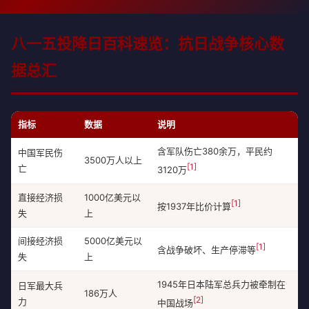
八一五投降日百科速览：抗日战争核心数
据总汇
指标
数据
说明
含军队伤亡380余万，平民约
中国军民伤
3500万人以上
[1]
亡
3120万
直接经济损
1000亿美元以
[1]
按1937年比价计算
失
上
间接经济损
5000亿美元以
[1]
含战争破坏、生产停滞等
失
上
1945年日本陆军总兵力被牵制在
日军最大兵
186万人
[2]
力
中国战场