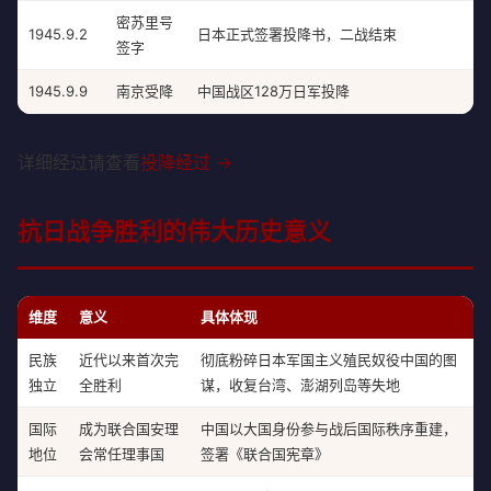
密苏里号
1945.9.2
日本正式签署投降书，二战结束
签字
1945.9.9
南京受降
中国战区128万日军投降
详细经过请查看
投降经过 →
抗日战争胜利的伟大历史意义
维度
意义
具体体现
民族
近代以来首次完
彻底粉碎日本军国主义殖民奴役中国的图
独立
全胜利
谋，收复台湾、澎湖列岛等失地
国际
成为联合国安理
中国以大国身份参与战后国际秩序重建，
地位
会常任理事国
签署《联合国宪章》