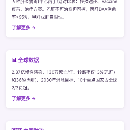
五种肝炎病毒(甲乙丙丁戊)对比表：传播途径、Vaccine
疫苗、治疗方案。乙肝不可治愈但可控，丙肝DAA治愈
率>95%，甲肝戊肝自限性。
了解更多 →
📊
全球数据
2.87亿慢性感染、130万死亡/年、诊断率仅13%(乙肝)
和36%(丙肝)、2030年消除目标、10个重点国家占全球
2/3负担。
了解更多 →