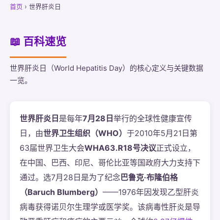
首页
› 世界肝炎日
📖 百科速览
世界肝炎日（World Hepatitis Day）的核心定义与关键数据
一览。
世界肝炎日
是每年
7月28日
举行的全球性健康宣传
日，由
世界卫生组织（WHO）
于2010年5月21日第
63届世界卫生大会
WHA63.R18号决议
正式设立，
在中国、巴西、印尼、哥伦比亚等国政府大力支持下
通过。选7月28日是为了纪念
巴鲁克·布隆伯格
（Baruch Blumberg）
——1976年因发现乙型肝炎
病毒获得诺贝尔生理学或医学奖。该病毒性肝炎是导