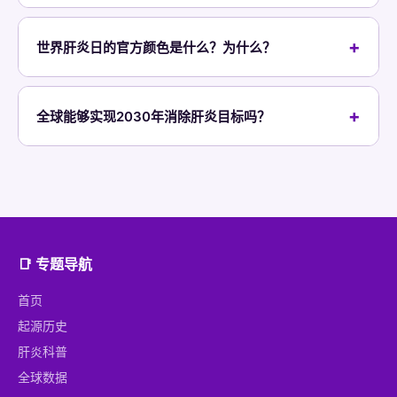
中国将HBsAg阳性率从1992年的9.75%降至约5%，5岁
8-12周疗程治愈，治愈率超过95%。
以下儿童降至0.3%（降幅超96%），新生儿疫苗接种率
世界肝炎日的官方颜色是什么？为什么？
达99.6%，母婴传播率降至0.23%。WHO赞许中国经验
紫色是世界肝炎日的官方代表色。每年7月28日，全球
为"地区和世界的典范"。
多地地标建筑（如伯明翰图书馆、布里斯托皇家医院
全球能够实现2030年消除肝炎目标吗？
等）点亮紫色灯光，以提升公众对肝炎防治的关注。
根据WHO 2026年报告，2030年消除目标面临重大挑
战。新发感染下降速度不够快，诊断率和治疗率（乙肝
13%/3%、丙肝36%/20%）远低于目标
（90%/80%）。但5岁以下儿童乙肝流行率已降至
0.6%，85国已实现或超过0.1%的目标。加速行动仍有
📑 专题导航
希望在部分地区实现目标。
首页
起源历史
肝炎科普
全球数据