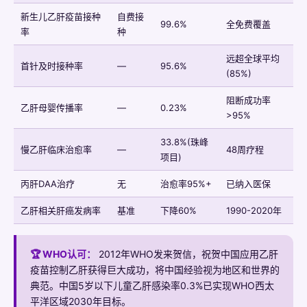
新生儿乙肝疫苗接种
自费接
99.6%
全免费覆盖
率
种
远超全球平均
首针及时接种率
—
95.6%
(85%)
阻断成功率
乙肝母婴传播率
—
0.23%
>95%
33.8%(珠峰
慢乙肝临床治愈率
—
48周疗程
项目)
丙肝DAA治疗
无
治愈率95%+
已纳入医保
乙肝相关肝癌发病率
基准
下降60%
1990-2020年
🏆 WHO认可：
2012年WHO发来贺信，祝贺中国应用乙肝
疫苗控制乙肝获得巨大成功，将中国经验视为地区和世界的
典范。中国5岁以下儿童乙肝感染率0.3%已实现WHO西太
平洋区域2030年目标。