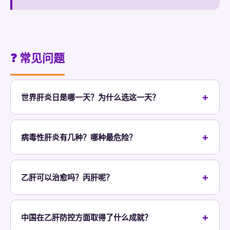
❓ 常见问题
世界肝炎日是哪一天？为什么选这一天？
每年7月28日。这天是巴鲁克·布隆伯格（Baruch
Blumberg）的生日，他于1963年发现乙型肝炎病毒，
病毒性肝炎有几种？哪种最危险？
1976年因此获得诺贝尔生理学或医学奖。2010年WHO
有五种：甲型(HAV)、乙型(HBV)、丙型(HCV)、丁型
WHA63.R18号决议正式选定此日期。
(HDV)、戊型(HEV)。乙肝和丙肝是主要死亡原因，可导
乙肝可以治愈吗？丙肝呢？
致肝硬化和肝癌，全球每年134万人因此死亡。甲肝和
乙肝目前难以完全治愈（临床治愈率约33%），但可通
戊肝通常是自限性急性感染。丁肝只在乙肝存在时才能
过抗病毒药物（恩替卡韦/替诺福韦等）有效控制，阻止
感染。
中国在乙肝防控方面取得了什么成就？
肝硬化和肝癌进展。丙肝则可通过DAA直接抗病毒药物