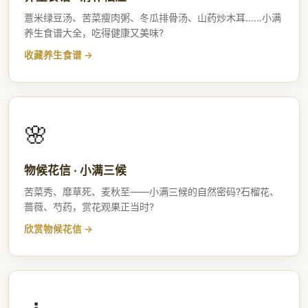
薏米绿豆汤、苦菜瘦肉粥、冬瓜排骨汤、山药炒木耳……小满
养生食谱大全，吃得健康又美味?
收藏养生食谱
🌸
物候花信 · 小满三候
苦菜秀、靡草死、麦秋至——小满三候的自然密码?石榴花、
蔷薇、芍药，赏花观果正当时?
欣赏物候花信