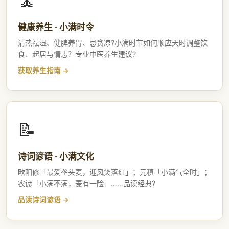
🧘
健康养生 · 小满时令
清热祛湿、健脾养胃、忌贪凉?小满时节如何顺应天时调整饮
食、起居与情志？专业中医养生建议?
获取养生指南
📝
诗词谚语 · 小满文化
欧阳修「最爱垄头麦，迎风笑落红」；元稹「小满气全时」；
农谚「小满不满，麦有一险」……品读经典?
品读诗词谚语