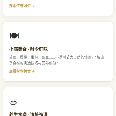
探索传统习俗
🍽️
小满美食 · 时令鲜味
苦菜、樱桃、枇杷、豌豆……小满时节大自然的馈赠?了解应
季食材的挑选技巧与营养价值?
查看时令美食
🥗
养生食谱 · 清补祛湿