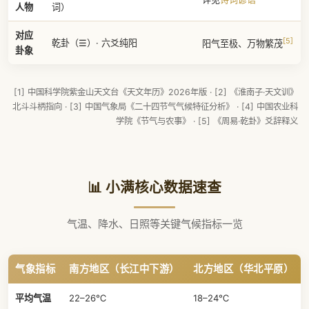
人物
词）
对应
[5]
乾卦（☰）· 六爻纯阳
阳气至极、万物繁茂
卦象
[1] 中国科学院紫金山天文台《天文年历》2026年版
·
[2] 《淮南子·天文训》
北斗斗柄指向
·
[3] 中国气象局《二十四节气气候特征分析》
·
[4] 中国农业科
学院《节气与农事》
·
[5] 《周易·乾卦》爻辞释义
📊 小满核心数据速查
气温、降水、日照等关键气候指标一览
气象指标
南方地区（长江中下游）
北方地区（华北平原）
平均气温
22–26℃
18–24℃