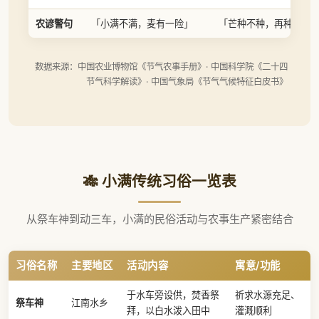
农谚警句
「小满不满，麦有一险」
「芒种不种，再种无用
数据来源：中国农业博物馆《节气农事手册》· 中国科学院《二十四
节气科学解读》· 中国气象局《节气气候特征白皮书》
🎋 小满传统习俗一览表
从祭车神到动三车，小满的民俗活动与农事生产紧密结合
习俗名称
主要地区
活动内容
寓意/功能
于水车旁设供，焚香祭
祈求水源充足、
祭车神
江南水乡
拜，以白水泼入田中
灌溉顺利