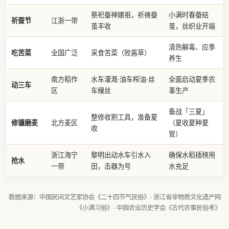
祭祀蚕神嫘祖，祈祷蚕
小满时春蚕结
祈蚕节
江浙一带
茧丰收
茧，丝织业开端
清热解毒、应季
吃苦菜
全国广泛
采食苦菜（败酱草）
养生
南方稻作
水车灌溉·油车榨油·丝
全面启动夏季农
动三车
区
车缫丝
事生产
备战「三夏」
整修收割工具，准备夏
修镰磨麦
北方麦区
（夏收夏种夏
收
管）
浙江海宁
黎明出动水车引水入
确保水稻插秧用
抢水
一带
田，击器为号
水充足
数据来源：中国民间文艺家协会《二十四节气民俗》· 浙江省非物质文化遗产网
《小满习俗》· 中国农业历史学会《古代农事民俗考》