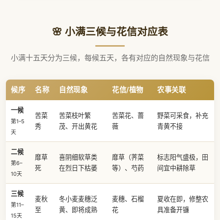
🌸 小满三候与花信对应表
小满十五天分为三候，每候五天，各有对应的自然现象与花信
候序
名称
自然现象
花信/植物
农事关联
一候
苦菜
苦菜枝叶繁
苦菜花、蔷
野菜可采食，补充
第1–5
秀
茂、开出黄花
薇
青黄不接
天
二候
靡草
喜阴细软草类
靡草（荠菜
标志阳气盛极，田
第6–
死
在烈日下枯萎
等）、芍药
间宜中耕除草
10天
三候
麦秋
冬小麦麦穗泛
麦穗、石榴
夏收在即，修整农
第11–
至
黄、即将成熟
花
具准备开镰
15天