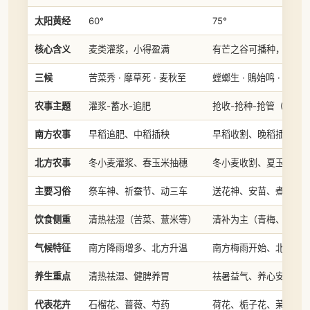
太阳黄经
60°
75°
核心含义
麦类灌浆，小得盈满
有芒之谷可播种，麦类
三候
苦菜秀 · 靡草死 · 麦秋至
螳螂生 · 鵙始鸣 · 反舌
农事主题
灌浆-蓄水-追肥
抢收-抢种-抢管（三抢
南方农事
早稻追肥、中稻插秧
早稻收割、晚稻插秧
北方农事
冬小麦灌浆、春玉米抽穗
冬小麦收割、夏玉米播
主要习俗
祭车神、祈蚕节、动三车
送花神、安苗、煮梅
饮食侧重
清热祛湿（苦菜、薏米等）
清补为主（青梅、野菜
气候特征
南方降雨增多、北方升温
南方梅雨开始、北方高
养生重点
清热祛湿、健脾养胃
祛暑益气、养心安神
代表花卉
石榴花、蔷薇、芍药
荷花、栀子花、茉莉