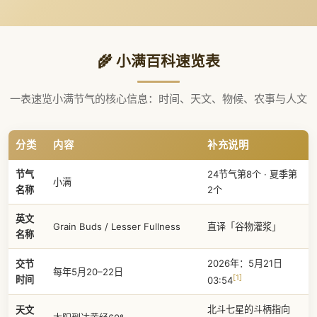
🌾 小满百科速览表
一表速览小满节气的核心信息：时间、天文、物候、农事与人文
分类
内容
补充说明
节气
24节气第8个 · 夏季第
小满
名称
2个
英文
Grain Buds / Lesser Fullness
直译「谷物灌浆」
名称
2026年：5月21日
交节
每年5月20–22日
[1]
时间
03:54
北斗七星的斗柄指向
天文