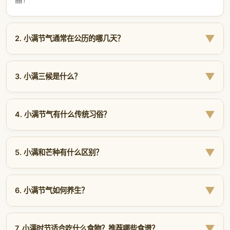
晶?
▼
2. 小满节气通常在公历的哪几天？
小满每年公历5月20日、21日或22日交节，具体日期因太
阳到达黄经60°的精确时刻而异?近五年小满日期：
▼
3. 小满三候是什么？
2024年：5月20日
小满十五天分为三候，每候五天：
2026年：5月21日 03:54（紫金山天文台测算）
▼
4. 小满节气有什么传统习俗？
一候苦菜秀：
苦菜（败酱草）枝叶繁茂，开出黄色小花，古
2026年：5月21日
人采其嫩叶食用?
2027年：5月21日
小满的传统民俗丰富多彩，核心与农事、蚕桑密切相关：
二候靡草死：
喜阴的细软草类在盛夏烈日下枯萎，标志阳气
2028年：5月20日
▼
5. 小满和芒种有什么区别？
祭车神：
江南水乡祭拜水车神，以白水泼田祈求风调雨顺?
盛极?
祈蚕节：
江浙一带祭祀蚕神嫘祖，祈祷蚕茧丰收?小满时春蚕
三候麦秋至：
冬小麦麦穗泛黄、籽粒饱满，即将进入成熟收
小满与芒种同为夏季节气，但存在关键差异：
结茧，丝织业由此开端?
获期?
▼
6. 小满节气如何养生？
时间不同：
小满在5月20–22日，芒种在6月5–7日，相隔约
吃苦菜：
小满前后苦菜旺盛，采食苦菜清热凉血，既是饮食
详见
物候花信页面
的详细解读?
15天?
传统也是养生智慧?
小满后气温升高、湿度加大，养生应顺应「春夏养阳」原
麦类状态：
小满时麦类灌浆「小得盈满」，芒种时直接开镰
动三车：
水车灌溉、油车榨油、丝车缫丝，全面启动夏季农
则：
▼
7. 小满时节适合吃什么食物？推荐哪些食谱？
收割?