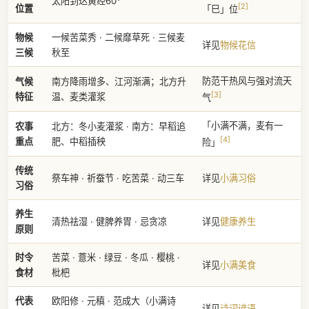
太阳到达黄经60°
[2]
位置
「巳」位
物候
一候苦菜秀 · 二候靡草死 · 三候麦
详见
物候花信
三候
秋至
防范干热风与强对流天
气候
南方降雨增多、江河渐满；北方升
[3]
特征
温、麦类灌浆
气
「小满不满，麦有一
农事
北方：冬小麦灌浆 · 南方：早稻追
[4]
重点
肥、中稻插秧
险」
传统
祭车神 · 祈蚕节 · 吃苦菜 · 动三车
详见
小满习俗
习俗
养生
清热祛湿 · 健脾养胃 · 忌贪凉
详见
健康养生
原则
时令
苦菜 · 薏米 · 绿豆 · 冬瓜 · 樱桃 ·
详见
小满美食
食材
枇杷
代表
欧阳修 · 元稹 · 范成大（小满诗
详见
诗词谚语