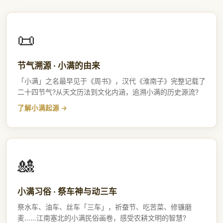
📜
节气溯源 · 小满的由来
「小满」之名最早见于《周书》，汉代《淮南子》完整记载了
二十四节气?从天文历法到文化内涵，追溯小满的历史源流?
了解小满起源
🎎
小满习俗 · 祭车神与动三车
祭水车、油车、丝车「三车」，祈蚕节、吃苦菜、修镰磨
麦……江南塞北的小满民俗画卷，感受农耕文明的智慧?