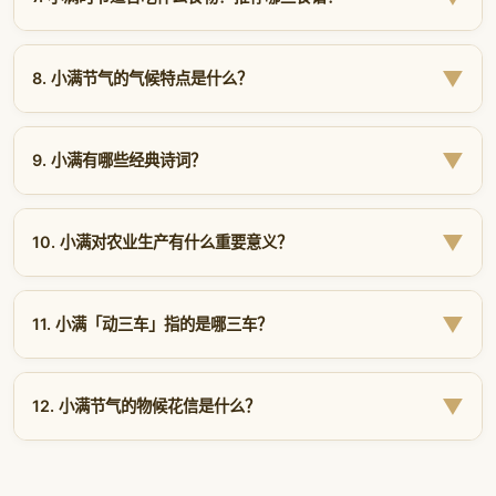
事?
饮食：
多吃清热祛湿食物（绿豆、冬瓜、苦瓜、薏米、山
农事主题：
小满主「灌浆-蓄水-追肥」，芒种主「抢收-抢
抢水：
浙江海宁等地黎明出动水车引水入田，确保插秧用水?
小满饮食应以清热、祛湿、健脾为原则，推荐：
药），少食冷饮避免伤脾胃?
种-抢管」?
了解更多详情请访问
小满习俗专题页面
?
▼
8. 小满节气的气候特点是什么？
苦菜：
清热凉血，小满时令野菜，可凉拌或煮粥?
起居：
晚睡早起（不晚于23点），午间小憩15–30分钟?
物候三候：
小满「苦菜秀·靡草死·麦秋至」，芒种「螳螂生·
薏米：
祛湿健脾，与绿豆同煮成薏米绿豆汤?
鵙始鸣·反舌无声」?
运动：
宜清晨或傍晚散步、太极拳、八段锦等温和运动，避
小满时节南北气候差异显著：
免大汗淋漓?
冬瓜：
利水消肿，冬瓜排骨汤是小满经典?
习俗差异：
小满祭车神/祈蚕/动三车，芒种送花神/安苗/煮
▼
9. 小满有哪些经典诗词？
南方地区：
降雨量明显增多，江河渐满，空气湿度70%–
梅?
情志：
山药：
保持平和心境，避免烦躁发怒?可听音乐、练习深呼
健脾养胃，山药炒木耳清爽可口?
85%，闷热感强?华南进入前汛期，长江中下游进入梅雨前
吸?
养生侧重：
樱桃：
补铁养颜，小满前后正值樱桃季?
小满清热祛湿，芒种祛暑益气?
小满节气催生了众多脍炙人口的古典诗词：
期?
防病：
小满时节皮肤病高发（湿疹、痱子），注意皮肤清洁
枇杷：
润肺止咳，时令鲜果?苦菜瘦肉粥、薏米绿豆汤、冬瓜
详细对比请见上方
小满 vs 芒种数据对比表
?
▼
10. 小满对农业生产有什么重要意义？
欧阳修《小满》：
「夜莺啼绿柳，皓月醒长空?最爱垄头麦，
北方地区：
气温快速回升至20–25℃，但降雨仍偏少，相对
干燥?
排骨汤、山药炒木耳是四道经典小满养生食谱，详见
养生食
迎风笑落红?」——最经典的小满诗，描绘麦浪随风、春花飘
湿度50%–65%?冬小麦进入灌浆乳熟期，需防范干热风危
谱页面
?
详细养生方案请访问
健康养生专题页面
?
小满是夏收与夏种的关键过渡期，在农业生产中具有承上启
落的美景?
害?
下的战略意义：
▼
11. 小满「动三车」指的是哪三车？
元稹《咏廿四气诗·小满》：
「小满气全时，如何靡草衰?田
全国概况：
气温普遍20–25℃，南北温差进一步缩小?强对
家私黍稷，方伯问蚕丝?」——道出小满时节的农桑繁忙?
北方冬小麦：
进入灌浆乳熟期，需充足水分确保籽粒饱满?农
流天气（雷暴、冰雹）增多?
「动三车」是江南地区小满时节的标志性农事民俗，三车
谚「小满不满，麦有一险」——灌浆不足会直接导致减产?
范成大《喜晴》：
「连雨不知春去，一晴方觉夏深?」——虽
指：
▼
12. 小满节气的物候花信是什么？
非专写小满，却道出春夏之交的天气特点?
南方早稻：
进入孕穗抽穗期，需追肥和充足水分；中稻开始
水车：
小满时降雨量增大但时空分布不均，水车引水灌溉稻
插秧?
更多诗词与农谚请访问
诗词谚语专题页面
?
小满三候各有对应的花信和自然景观：
田，确保水稻插秧用水?「小满动三车，忙得不知他」说的就
春玉米：
抽穗开花期需水量大，是产量形成的关键时期?
是车水繁忙?
一候（苦菜秀）：
苦菜开出黄色小菊花状花朵，蔷薇盛开?