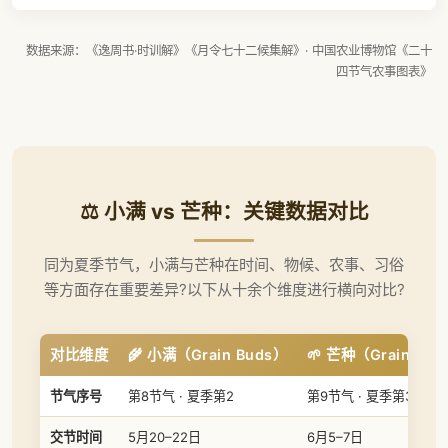
数据来源：《逸周书·时训解》《月令七十二候集解》· 中国农业博物馆《二十
四节气农事图表》
⚖️ 小满 vs 芒种：关键数据对比
同为夏季节气，小满与芒种在时间、物候、农事、习俗
等方面存在重要差异?以下从十余个维度进行横向对比?
对比维度
🌾 小满（Grain Buds）
🌱 芒种（Grain in E
节气序号
第8节气 · 夏季第2
第9节气 · 夏季第3
交节时间
5月20–22日
6月5–7日