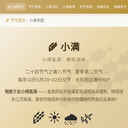
🌾小满首页
节气溯源
小满习俗
小满美食
养生食谱
物候花信
健康养生
🌾 节气首页
›
小满专题
🌾 小满
小得盈满 · 颗粒渐丰
二十四节气之第八节气 · 夏季第二节气
每年公历5月20–22日交节 · 太阳到达黄经60°
物致于此小得盈满
—— 麦类籽粒开始灌浆饱满但尚未成熟，降雨增
多江河渐满，夏收作物成熟与秋收作物播种的序曲在此奏响?
🌾☀️🌧️🌿