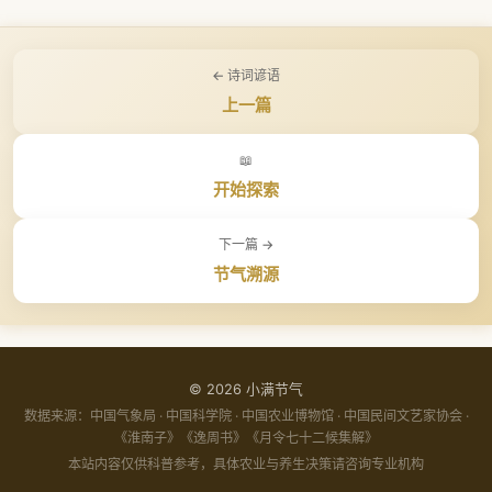
棉花：
现蕾期需及时整枝打顶、防治病虫害?
油车：
二候（靡草死）：
小满前后油菜籽成熟收获，油车碾榨菜籽油?菜籽油是
靡草枯萎，芍药绽放?
蔬菜水果：
春夏蔬菜大量上市，果树进入果实膨大期需水肥
江南地区传统食用油?
三候（麦秋至）：
麦穗泛黄形成「麦浪」，石榴花如火如荼?
管理?
← 诗词谚语
丝车：
春蚕在小满前后结茧，丝车将蚕茧缫成生丝?江浙一带
主要花卉：
石榴花（五月花神）、蔷薇、芍药、虞美人、金
上一篇
蚕桑文化深厚，丝车是丝绸之源?
鸡菊?
「动三车」象征着农事全面进入繁忙期，是江南水乡农耕文
景观特点：
春花尽谢、夏花初放，田野金黄与姹紫嫣红交相
📖
明的生动写照?
辉映，是赏花观果的好时节?江南可赏石榴花、江北可观麦
开始探索
浪?
详细物候介绍请访问
物候花信专题页面
?
下一篇 →
节气溯源
© 2026 小满节气
数据来源：中国气象局 · 中国科学院 · 中国农业博物馆 · 中国民间文艺家协会 ·
《淮南子》《逸周书》《月令七十二候集解》
本站内容仅供科普参考，具体农业与养生决策请咨询专业机构