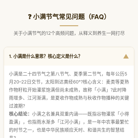
❓ 小满节气常见问题（FAQ）
关于小满节气的12个高频问题，从释义到养生一网打尽
▼
1. 小满是什么意思？核心定义是什么？
小满是二十四节气之第八节气、夏季第二节气，每年公历5
月20–22日交节，太阳到达黄经60°?核心含义：麦类等夏熟
作物籽粒开始灌浆饱满但尚未成熟，故称「小满」?此时降
雨增多、江河渐满，是夏收作物成熟与秋收作物播种的关键
过渡期?
核心结论：
小满之名兼具双重内涵——既指谷物灌浆「小得
盈满」，也指雨水渐多「江河小满」，是一年中农事最繁忙
的时节之一，也是中华民族顺应天时、和谐共生的智慧结