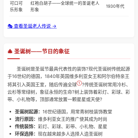
可口可
红袍白胡子——全球统一的圣诞老人
1930年代
乐形象
形象
🎭 查看圣诞老人传说 →
🎄 圣诞树——节日的象征
圣诞树是圣诞节最具代表性的装饰?现代圣诞树传统起源
于16世纪的德国，1840年英国维多利亚女王和阿尔伯特亲王
①
将其引入英国王室，随后传遍全球
?传统圣诞树常用冷杉、
云杉等常绿树，象征永恒的生命?树上装饰着彩灯、彩球、彩
带、小礼物等，顶部通常放置一颗星星或天使?
圣诞树起源：
16世纪德国，用常青树枝装饰教堂
流行原因：
维多利亚女王的推广使其成为时尚
传统装饰：
彩灯、彩球、彩带、小礼物、星星
环保选择：
现在越来越多人选择人造圣诞树