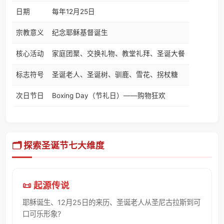
日期
每年12月25日
宗教意义
纪念耶稣基督诞生
核心活动
家庭团聚、交换礼物、教堂礼拜、圣诞大餐
标志符号
圣诞老人、圣诞树、驯鹿、雪花、拐杖糖
次日节日
Boxing Day（节礼日）——购物狂欢
🗂️ 探索圣诞节七大维度
📜 起源传说
耶稣诞生、12月25日的来历、圣诞老人从圣尼古拉斯到可
口可乐形象?