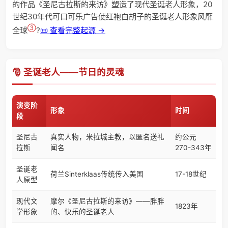
的作品《圣尼古拉斯的来访》塑造了现代圣诞老人形象，20
世纪30年代可口可乐广告使红袍白胡子的圣诞老人形象风靡
③
全球
?
📜 查看完整起源 →
🎅 圣诞老人——节日的灵魂
演变阶
形象
时间
段
圣尼古
真实人物，米拉城主教，以匿名送礼
约公元
拉斯
闻名
270-343年
圣诞老
荷兰Sinterklaas传统传入美国
17-18世纪
人原型
现代文
摩尔《圣尼古拉斯的来访》——胖胖
1823年
学形象
的、快乐的圣诞老人