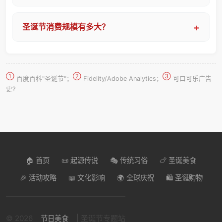
圣诞节消费规模有多大？
①
②
③
百度百科"圣诞节"；
Fidelity/Adobe Analytics；
可口可乐广告
史?
🏠 首页
📜 起源传说
🎭 传统习俗
🍗 圣诞美食
🎉 活动攻略
📖 文化影响
🌍 全球庆祝
🛍️ 圣诞购物
© 2026
| 圣诞节专题站
节日美食