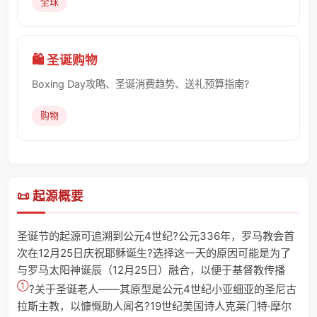
全球
🛍️ 圣诞购物
Boxing Day攻略、圣诞消费趋势、送礼预算指南?
购物
📜 起源概要
圣诞节的起源可追溯到公元4世纪?公元336年，罗马教会首
次在12月25日庆祝耶稣诞生?选择这一天的原因可能是为了
与罗马太阳神诞辰（12月25日）融合，以便于基督教传播
①
?关于圣诞老人——其原型是公元4世纪小亚细亚的圣尼古
拉斯主教，以慷慨助人闻名?19世纪美国诗人克莱门特·摩尔