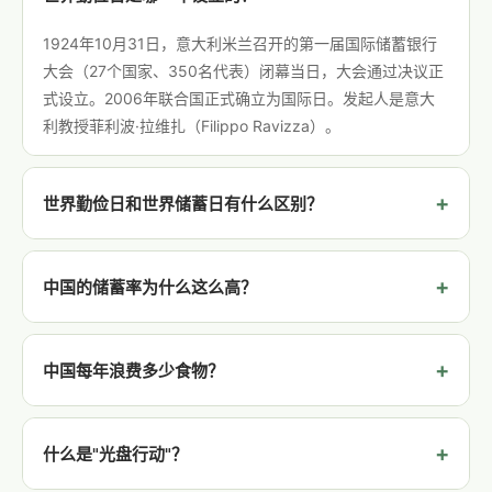
1924年10月31日，意大利米兰召开的第一届国际储蓄银行
大会（27个国家、350名代表）闭幕当日，大会通过决议正
式设立。2006年联合国正式确立为国际日。发起人是意大
利教授菲利波·拉维扎（Filippo Ravizza）。
世界勤俭日和世界储蓄日有什么区别？
两者是同一概念的不同中文译名。英文同为World Thrift
Day 或 World Savings Day，"勤俭"更侧重节约资源、反对
中国的储蓄率为什么这么高？
浪费，"储蓄"更侧重财务规划。国际上以World Savings
Day更为常用。
中国总储蓄率42.83%（全球第二），居世界前列。原因包
括：儒家勤俭节约的文化传统、社会保障体系尚未完全完善
中国每年浪费多少食物？
带来的预防性储蓄需求（教育/医疗/养老）、年轻一代从"月
光族"向"攒钱族"转型的趋势。2024年末人均存款约10.8万
根据中国农科院《2023年中国食物与营养发展报告》，中国
元。
食物总体损耗浪费率22.7%，每年约4.6亿吨，经济损失高达
什么是"光盘行动"？
1.88万亿元。其中餐饮业餐桌浪费每年约1800万吨，相当于