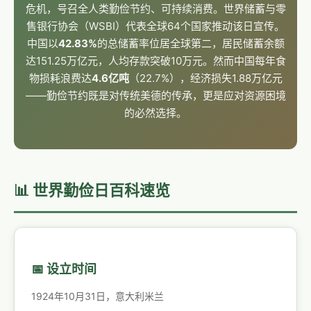
危机，号召全人类勤俭节约、可持续消费。世界储蓄与零
售银行协会（WSBI）代表全球64个国家推动该日宣传。
中国以
42.83%
的总储蓄率位居全球第二，居民储蓄余额
达151.25万亿元，人均存款突破10万元。然而中国每年食
物损耗浪费达
4.6亿吨
（22.7%），经济损失1.88万亿元
——勤俭节约既是对传统美德的传承，更是应对资源困境
的必然选择。
📊 世界勤俭日百科速览
📅 设立时间
1924年10月31日，意大利米兰