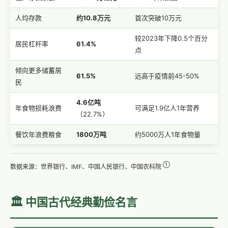
人均存款
约10.8万元
首次突破10万元
较2023年下降0.5个百分
居民杠杆率
61.4%
点
倾向更多储蓄居
61.5%
远高于疫情前45-50%
民
4.6亿吨
年食物损耗浪费
可满足1.9亿人1年营养
（22.7%）
餐饮年浪费粮食
1800万吨
约5000万人1年食物量
①
数据来源：世界银行、IMF、中国人民银行、中国农科院
🏛️ 中国古代经典勤俭名言