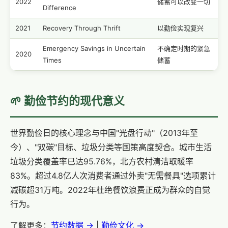
2022
储蓄可以改变一切
Difference
2021
Recovery Through Thrift
以勤俭实现复兴
Emergency Savings in Uncertain
不确定时期的紧急
2020
Times
储蓄
🌱 勤俭节约的现代意义
世界勤俭日的核心理念与中国"光盘行动"（2013年至
今）、"双碳"目标、垃圾分类等国策高度契合。城市生活
垃圾分类覆盖率已达95.76%，北方农村清洁取暖率
83%。超过4.8亿人次消费者通过外卖"无需餐具"选项累计
减碳超31万吨。2022年杜绝餐饮浪费正成为群众的自觉
行为。
了解更多：
节约数据 →
|
勤俭文化 →