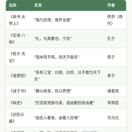
出处
名言
作者
《尚书·太
伊尹（商
"慎乃俭德，惟怀永图"
甲上》
代）
《论语·八
"礼，与其奢也，宁俭"
孔子
佾》
《荀子·天
"强本而节用，则天不能贫"
荀子
论》
"吾有三宝：曰慈、曰俭、曰不敢为天下
《道德经》
老子
先"
《诫子书》
"静以修身，俭以养德"
诸葛亮
《咏史》
"历览前贤国与家，成由勤俭败由奢"
李商隐
《训俭示
"由俭入奢易，由奢入俭难"
司马光
康》