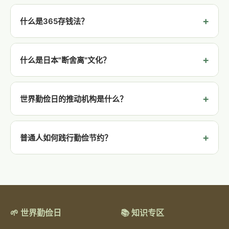
5000万人一年的食物量。
"光盘行动"起源于2013年1月北京民间公益组织IN_33发起的
公益活动，倡导"光盘"（吃光盘中食物），反对餐饮浪费。
什么是365存钱法？
2013年初习近平总书记作出重要批示，要求厉行节约、反对
浪费。推行后集体食堂、餐馆等消费环节食物浪费减少约一
365存钱法是流行的个人储蓄方法：第1天存1元，第2天存2
半，2020年入选年度十大流行语。
元，依此类推至第365天存365元，全年可存66,795元。简
什么是日本"断舍离"文化？
易版为每天固定存10元（全年3,650元）。此外还有52周存
钱法等。详情请查看
储蓄方法 →
由日本作家山下英子2000年代初提出的生活哲学，核心理
念为"断"（断绝不需要的物品进入）、"舍"（舍弃多余的废
世界勤俭日的推动机构是什么？
物）、"离"（脱离对物品的执念）。倡导从"加法生活转向减
法生活"，与勤俭节约的精神高度一致。详情请查看
全球实践
世界储蓄与零售银行协会（WSBI，World Savings and
→
Retail Banking Institute），总部位于比利时布鲁塞尔，代
普通人如何践行勤俭节约？
表全球64个国家的储蓄银行。WSBI每年围绕主题组织世界
勤俭日/世界储蓄日纪念活动，包括教育宣传、储蓄挑战、社
可以从三方面入手：①财务上——采用365存钱法/1234存
区讲座等。
钱法养成储蓄习惯；②生活上——践行光盘行动、减少外卖
餐具、垃圾分类、节约用水用电；③消费上——理性消费、
选择二手/共享经济、拒绝过度包装。参加世界勤俭日（10
月31日）或勤俭相关主题活动。详情请查看
储蓄方法 →
和
节
🌱 世界勤俭日
📚 知识专区
约数据 →