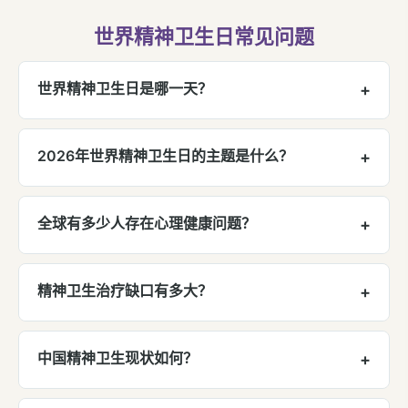
世界精神卫生日常见问题
世界精神卫生日是哪一天？
+
每年
10月10日
。1992年由世界心理卫生联合会发
起，1994年世界卫生组织正式确认。
2026年世界精神卫生日的主题是什么？
+
主题为"
人道危机中的精神卫生支持
"（Support in
Humanitarian Crises），延续2025年主题方向，
全球有多少人存在心理健康问题？
+
聚焦在冲突、自然灾害等危机中为受影响人群提供
WHO《世界精神卫生报告》显示，全球超过
10亿人
心理健康服务。
存在心理健康问题，相当于每8个人中就有1人。抑
精神卫生治疗缺口有多大？
+
郁症患病率约4.7%，焦虑症约3.8%。
在中低收入国家，超过
75%
的精神障碍患者未接受
任何治疗。全球精神卫生支出平均不到卫生总预算
中国精神卫生现状如何？
+
的
2%
，而精神疾病占全球疾病负担的10%以上，资
中国约
2.7亿人
存在心理困扰，约3000万人正在经
源分配严重不足。