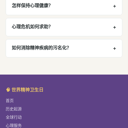
历抑郁困扰。儿童青少年抑郁检出率呈上升趋势，
怎样保持心理健康？
+
小学生约10%、初中生约30%、高中生约40%。国
保持心理健康的方法：1）保持规律作息和运动 2）
家已将近视防控和心理健康纳入重点规划。详见
中
建立良好的社会支持网络 3）学会情绪表达和压力
心理危机如何求助？
+
国实践
。
管理 4）减少社交媒体过度使用 5）练习正念和冥想
中国全国心理援助热线：
12320
（卫生健康热线转
6）遇到心理困扰及时寻求专业帮助。详见
心理健康
心理援助）或
12355
（青少年心理援助）。如遇紧
如何消除精神疾病的污名化？
+
知识
。
急情况，请立即拨打
120
或前往就近医院急诊。详见
消除污名化需要：1）公开讨论心理健康，将它正常
心理服务
获取更多求助渠道。
化 2）学习精神卫生知识，消除误解 3）用尊重而非
歧视的语言描述精神障碍 4）支持和鼓励患者寻求
治疗 5）分享康复故事，传递希望。
🧠 世界精神卫生日
首页
历史起源
全球行动
心理服务