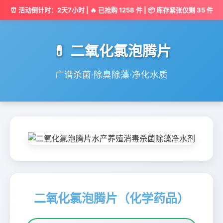
⏰ 活动倒计时：
2天7小时
| 🔥 已抢购
1258
件 | 📦 库存紧张仅剩 35 件
💊 二氧化氯泡腾片
广谱杀菌·除臭除藻·净化水质
二氧化氯泡腾片（化学药品）